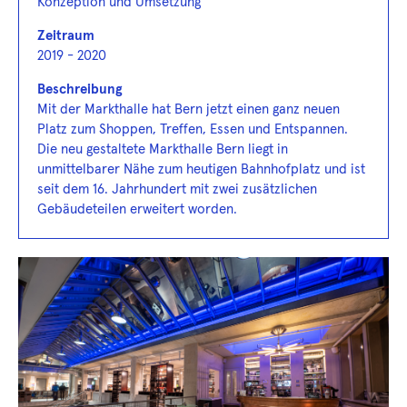
Konzeption und Umsetzung
Zeitraum
2019 - 2020
Beschreibung
Mit der Markthalle hat Bern jetzt einen ganz neuen
Platz zum Shoppen, Treffen, Essen und Entspannen.
Die neu gestaltete Markthalle Bern liegt in
unmittelbarer Nähe zum heutigen Bahnhofplatz und ist
seit dem 16. Jahrhundert mit zwei zusätzlichen
Gebäudeteilen erweitert worden.