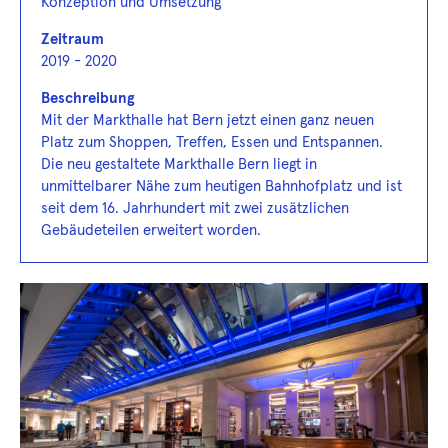
Konzeption und Umsetzung
Zeitraum
2019 - 2020
Beschreibung
Mit der Markthalle hat Bern jetzt einen ganz neuen
Platz zum Shoppen, Treffen, Essen und Entspannen.
Die neu gestaltete Markthalle Bern liegt in
unmittelbarer Nähe zum heutigen Bahnhofplatz und ist
seit dem 16. Jahrhundert mit zwei zusätzlichen
Gebäudeteilen erweitert worden.