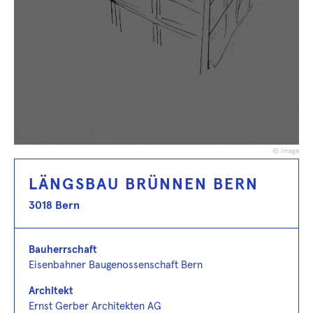
© Image
LÄNGSBAU BRÜNNEN BERN
3018 Bern
Bauherrschaft
Eisenbahner Baugenossenschaft Bern
Architekt
Ernst Gerber Architekten AG