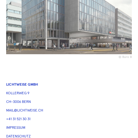
© Büro B
LICHTWEISE GMBH
KOLLERWEG 9
CH-3006 BERN
MAIL@LICHTWEISE.CH
+41 31 521 30 31
IMPRESSUM
DATENSCHUTZ