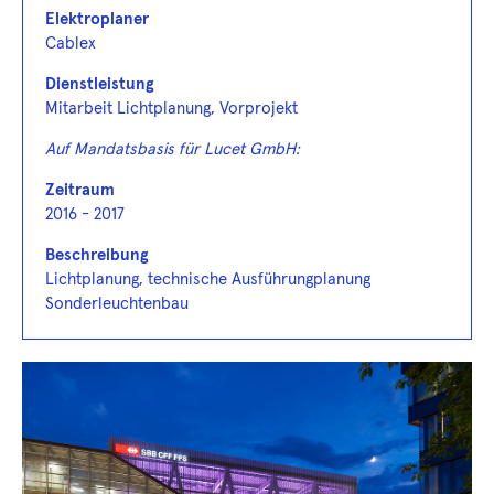
Elektroplaner
Cablex
Dienstleistung
Mitarbeit Lichtplanung, Vorprojekt
Auf Mandatsbasis für Lucet GmbH:
Zeitraum
2016 - 2017
Beschreibung
Lichtplanung, technische Ausführungplanung
Sonderleuchtenbau