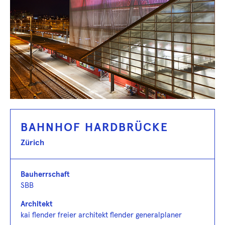
BAHNHOF HARDBRÜCKE
Zürich
Bauherrschaft
SBB
Architekt
kai flender freier architekt flender generalplaner